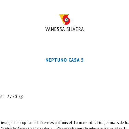
NEPTUNO CASA 5
tée
2 / 50
rieur, je te propose différentes options et formats : des tirages mats de ha
hoisis le format et le cadre qui s'harmoniseront le mieux avec ta déco !