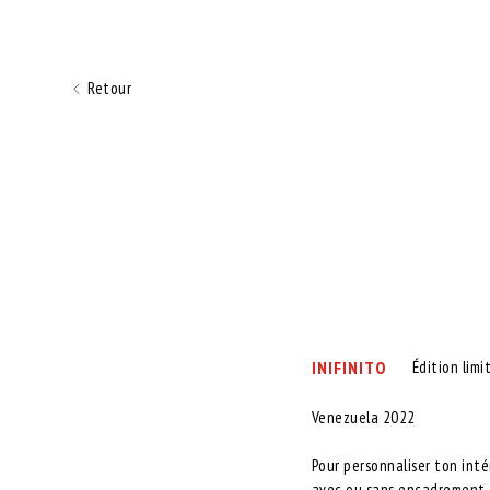
Retour
INIFINITO
Édition limi
Venezuela 2022
Pour personnaliser ton inté
avec ou sans encadrement. C